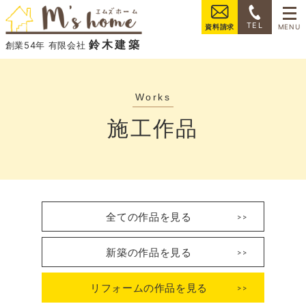
���
TEL
資料請求
鈴木建築
創業54年 有限会社
施工作品
全ての作品を見る
新築の作品を見る
リフォームの作品を見る