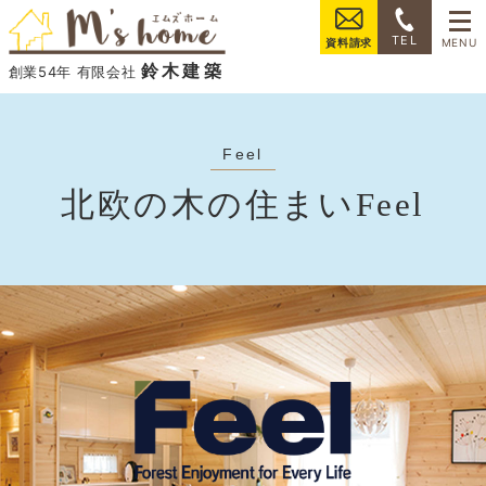
���
TEL
資料請求
鈴木建築
創業54年 有限会社
北欧の木の住まいFeel