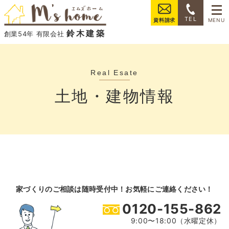
���
TEL
資料請求
鈴木建築
創業54年 有限会社
土地・建物情報
家づくりのご相談は随時受付中！お気軽にご連絡ください！
0120-155-862
9:00〜18:00（水曜定休）